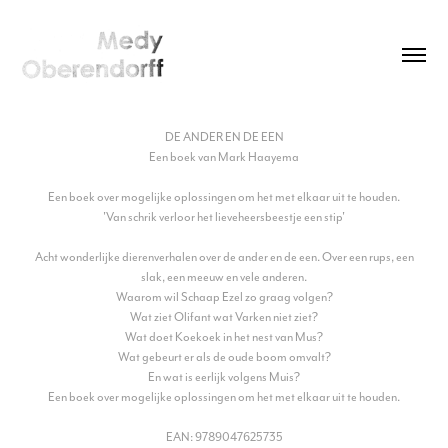
DE ANDER EN DE EEN
Een boek van Mark Haayema
Een boek over mogelijke oplossingen om het met elkaar uit te houden.
​'Van schrik verloor het lieveheersbeestje een stip'
Acht wonderlijke dierenverhalen over de ander en de een. Over een rups, een
slak, een meeuw en vele anderen.
Waarom wil Schaap Ezel zo graag volgen?
Wat ziet Olifant wat Varken niet ziet?
Wat doet Koekoek in het nest van Mus?
Wat gebeurt er als de oude boom omvalt?
En wat is eerlijk volgens Muis?
Een boek over mogelijke oplossingen om het met elkaar uit te houden.
​EAN: 9789047625735